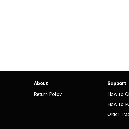
About
Support
Return Policy
How to O
How to P
Order Tra