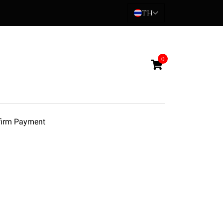
TH
0
nfirm Payment